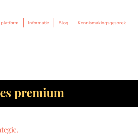
platform
Informatie
Blog
Kennismakingsgesprek
ies premium
tegie.