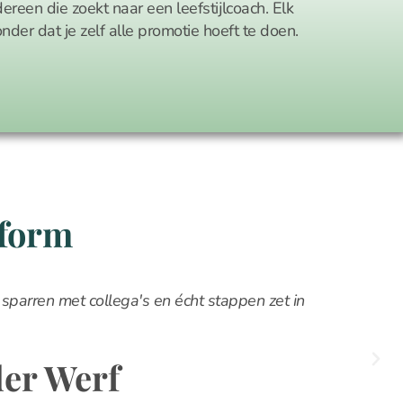
dereen die zoekt naar een leefstijlcoach. Elk
onder dat je zelf alle promotie hoeft te doen.
tform
 sparren met collega's en écht stappen zet in
der Werf