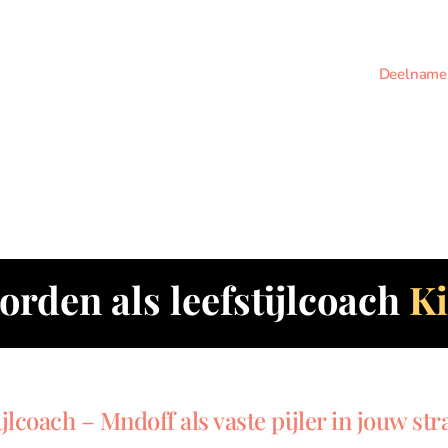
Deelname 
orden als leefstijlcoach
K
jlcoach – Mndoff als vaste pijler in jouw stra