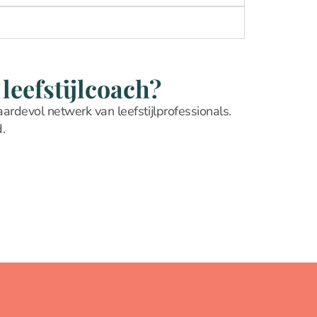
leefstijlcoach?
aardevol netwerk van leefstijlprofessionals.
.