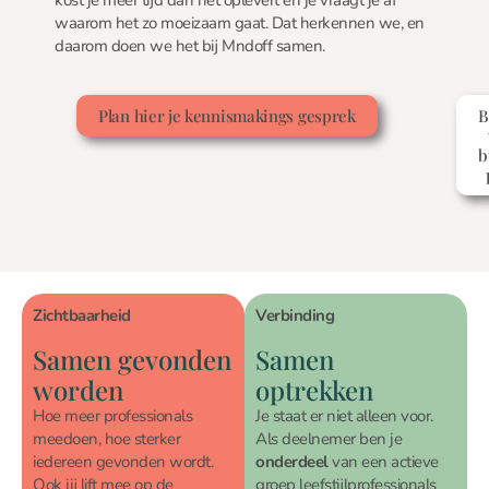
kost je meer tijd dan het oplevert en je vraagt je af
waarom het zo moeizaam gaat. Dat herkennen we, en
daarom doen we het bij Mndoff samen.
Plan hier je kennismakings gesprek
B
b
Zichtbaarheid
Verbinding
Samen gevonden
Samen
worden
optrekken
Hoe meer professionals
Je staat er niet alleen voor.
meedoen, hoe sterker
Als deelnemer ben je
iedereen gevonden wordt.
onderdeel
van een actieve
Ook jij lift mee op de
groep leefstijlprofessionals