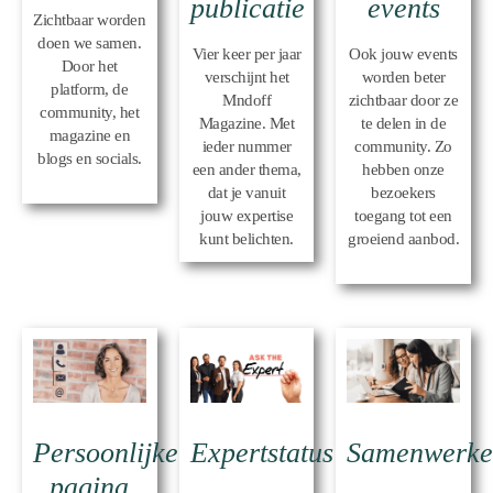
events
publicatie
Zichtbaar worden
doen we samen.
Ook jouw events
Vier keer per jaar
Door het
worden beter
verschijnt het
platform, de
zichtbaar door ze
Mndoff
community, het
te delen in de
Magazine. Met
magazine en
community. Zo
ieder nummer
blogs en socials.
hebben onze
een ander thema,
bezoekers
dat je vanuit
toegang tot een
jouw expertise
groeiend aanbod.
kunt belichten.
Persoonlijke
Expertstatus
Samenwerk
pagina