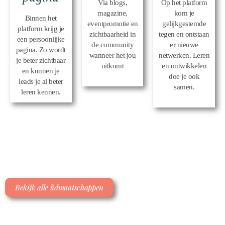
Via blogs,
Op het platform
magazine,
kom je
Binnen het
eventpromotie en
gelijkgestemde
platform krijg je
zichtbaarheid in
tegen en ontstaan
een persoonlijke
de community
er nieuwe
pagina. Zo wordt
wanneer het jou
netwerken. Leren
je beter zichtbaar
uitkomt
en ontwikkelen
en kunnen je
doe je ook
leads je al beter
samen.
leren kennen.
Bekijk alle lidmaatschappen