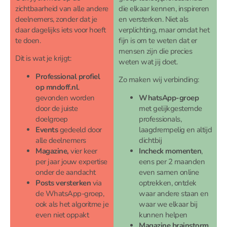
zichtbaarheid van alle andere
die elkaar kennen, inspireren
deelnemers, zonder dat je
en versterken. Niet als
daar dagelijks iets voor hoeft
verplichting, maar omdat het
te doen.
fijn is om te weten dat er
mensen zijn die precies
Dit is wat je krijgt:
weten wat jij doet.
Professional profiel
Zo maken wij verbinding:
op mndoff.nl
.
gevonden worden
WhatsApp-groep
door de juiste
met gelijkgestemde
doelgroep
professionals,
Events
gedeeld door
laagdrempelig en altijd
alle deelnemers
dichtbij
Magazine,
vier keer
Incheck momenten
,
per jaar jouw expertise
eens per 2 maanden
onder de aandacht
even samen online
Posts versterken
via
optrekken, ontdek
de WhatsApp-groep,
waar andere staan en
ook als het algoritme je
waar we elkaar bij
even niet oppakt
kunnen helpen
Magazine brainstorm